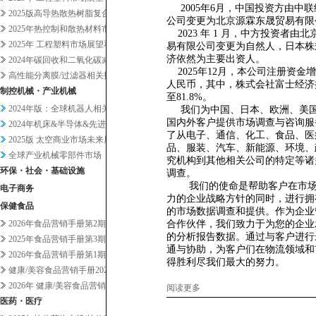
2005年6月，中国投资方由中
2025版高导热散热树脂复合材...
公司变更为北京源霖东晟贸易有限
2025年热控制和散热材料市场...
2023 年 1 月，中方投资者由
2025年 工程塑料市场展望和...
易有限公司变更为自然人，日本株
济依然为主要出资人。
2024年碳回收和二氧化碳减排...
2025年12月，本公司注册资金增
高性能分离膜/过滤器相关技术和...
人民币，其中，株式会社富士经济
制控机械・产业机械
至81.8%。
2024年版：全球机器人相关市...
我们为中国、日本、欧洲、美
国内外客户提供市场调查与咨询服
2024年机床&半导体&先进设...
了从电子、通信、化工、食品、医
2025版 太空商业市场未来展...
品、服装、汽车、新能源、环境、
全球产业机械零部件市场
究机构到其他相关公司的特定等诸
环保・社会・基础设施
调查。
我们的使命是帮助客户在市
电子商务
力的企业战略方针的同时，进行拥
保健食品
的市场数据调查和提供。作为企业
2026年食品营销手册第2期
合作伙伴，我们致力于为您的企业
的分析报告数据。通过与客户进行
2025年食品营销手册第3期
通与协助，为客户们在物流领域和
2026年食品营销手册第1期
得胜利尽我们最大的努力。
健康/美容食品营销手册2025...
2026年 健康/美容食品营销...
阅读更多
医药・医疗