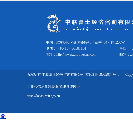
健康饮料和酒精饮料市场调查
2025年健康/美容食品营销手...
个性化食品发展的最新食品科技趋...
2025年食品营销手册：市场总...
2024年灾害防备食品市场的现...
2025年食品营销手册第4期
中国 . 北京朝阳区建国路89号华贸中心4号楼1203室 邮
2025年餐饮业营销手册 １
电话：（86-10）65307164
傳真：
+
2025年餐饮业营销手册2
网址：
http://www.zlfuji-keizai.com
邮箱：
zl
2025年餐饮业营销手册3
NMN产品（保健品、化妆品）及...
批发零售
版权所有 中联富士经济咨询有限公司 京ICP备18002074号-1 Copyright Zhonglian 
宠物科技和市场的最新趋势正在发...
化妆品营销手册2025 年第 ...
工业和信息化部备案管理系统网址
化妆品营销手册2025 第2期
https://beian.miit.gov.cn
化妆品营销手册2025 第3期
2025年化妆品市场趋势分析概...
功能性化妆品营销手册2024-...
2024版：下一代物流业务系统...
2024年宠物相关市场营销概况