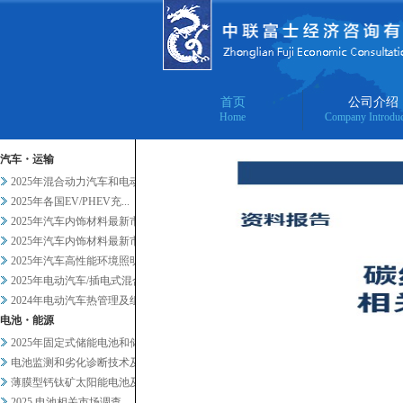
首页
公司介绍
Home
Company Introduc
汽车・运输
2025年混合动力汽车和电动汽...
2025年各国EV/PHEV充...
2025年汽车内饰材料最新市场...
2025年汽车内饰材料最新市场...
2025年汽车高性能环境照明的...
2025年电动汽车/插电式混合...
2024年电动汽车热管理及组件...
电池・能源
2025年固定式储能电池和储能...
电池监测和劣化诊断技术及服务当...
薄膜型钙钛矿太阳能电池及其他轻...
2025 电池相关市场调查