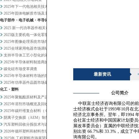
2025年下一代电池相关技术及...
2025年固体电解质市场及主要...
电子部件・电子机械・半导体
2025 新一代功率器件相关市...
2025版主要机电一体化零部件...
2025年图像处理系统市场现状...
2025全球家用电器市场调研
支持半导体工艺小型化的液体过滤...
2025年半导体材料制造商的业...
碳化硅市场变革调查
最新资讯
2025年半导体材料市场的现状...
2025年功率器件晶圆市场最新...
化工・塑料
公司简介
2025年聚氨酯原材料及产品市...
中联富士经济咨询有限公司的前
2025年溶剂市场概览及回收相...
士经济株式会社于1993年10月在
2025年碳纤维复合材料（ C...
经济北京事务所。翌年，即1994 
阴离子交换膜（AEM）制氢及其...
会社富士经济和中国国家计划委员
汽车塑料回收分拣技术与设备调查
展改革委员会）直属的中联经济技
2026年循环塑料和材料市场新...
别出资 66.7%和 33.3%，成立
询有限公司。
2025年 工程塑料市场展望和...