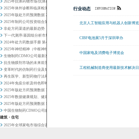
2025年抗体药物市场/抗体药...
2025年体外诊断和临床检测市...
行业动态
2025年版处方药预测数据 2
2025年制药公司投资组合策略...
北京人工智能应用与机器人创新博览
非处方药渠道的最新趋势
下一代测序/基因组分析市场20...
CIBF电池展5月于深圳举办
2024年处方药数据手册 第4...
2025年神经精神（中枢神经系...
中国家电及消费电子博览会
生物制药CDMO公司最新发展趋...
抗生物膜剂市场的未来前景
工程机械制造商使用最新技术解决日
变革时代的仿制药行业及知名企业...
再生医学、新型药物疗法和药物研...
2024年免疫分析及特色即时检...
2025年版处方药预测数据 3
2025年数据健康规划、健康管...
2025年版处方药预测数据 1
中国生物制药CDMO公司的战略...
建筑・住宅
2025年全球家电市场综合调查
2024年暖通空调设备及相关业...
食材・食品加工