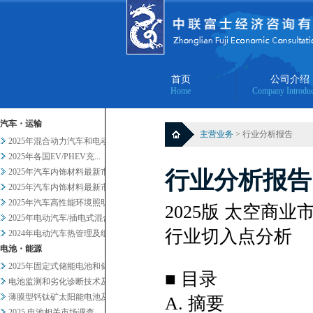
首页
公司介绍
Home
Company Introduc
汽车・运输
主营业务
> 行业分析报告
2025年混合动力汽车和电动汽...
2025年各国EV/PHEV充...
2025年汽车内饰材料最新市场...
行业分析报告
2025年汽车内饰材料最新市场...
2025年汽车高性能环境照明的...
2025版 太空商
2025年电动汽车/插电式混合...
行业切入点分析
2024年电动汽车热管理及组件...
电池・能源
2025年固定式储能电池和储能...
■ 目录
电池监测和劣化诊断技术及服务当...
薄膜型钙钛矿太阳能电池及其他轻...
A. 摘要
2025 电池相关市场调查