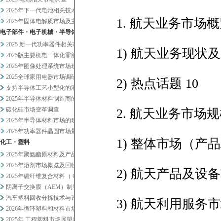
2025年下一代电池相关技术及...
1. 航天业务市场概
2025年固体电解质市场及主要...
电子部件・电子机械・半导体
2025 新一代功率器件相关市...
1) 航天业务现状及
2025版主要机电一体化零部件...
2025年图像处理系统市场现状...
2025全球家用电器市场调研
2) 热点话题 10
支持半导体工艺小型化的液体过滤...
2025年半导体材料制造商的业...
碳化硅市场变革调查
2. 航天业务市场规
2025年半导体材料市场的现状...
2025年功率器件晶圆市场最新...
1) 整体市场（产品
化工・塑料
2025年聚氨酯原材料及产品市...
2025年溶剂市场概览及回收相...
2) 航天产品及设备
2025年碳纤维复合材料（ C...
阴离子交换膜（AEM）制氢及其...
汽车塑料回收分拣技术与设备调查
3) 航天利用服务市
2026年循环塑料和材料市场新...
2025年 工程塑料市场展望和...