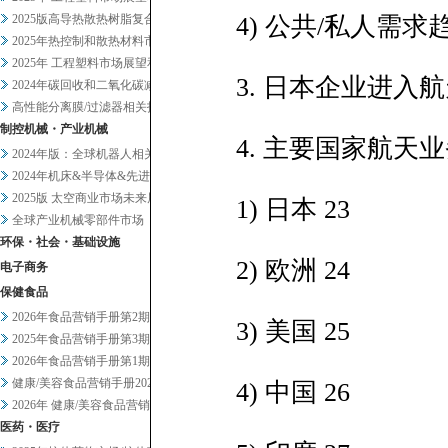
2025版高导热散热树脂复合材...
4) 公共/私人需求趋
2025年热控制和散热材料市场...
2025年 工程塑料市场展望和...
3. 日本企业进入航
2024年碳回收和二氧化碳减排...
高性能分离膜/过滤器相关技术和...
制控机械・产业机械
4. 主要国家航天业
2024年版：全球机器人相关市...
2024年机床&半导体&先进设...
2025版 太空商业市场未来展...
1) 日本 23
全球产业机械零部件市场
环保・社会・基础设施
2) 欧洲 24
电子商务
保健食品
2026年食品营销手册第2期
3) 美国 25
2025年食品营销手册第3期
2026年食品营销手册第1期
健康/美容食品营销手册2025...
4) 中国 26
2026年 健康/美容食品营销...
医药・医疗