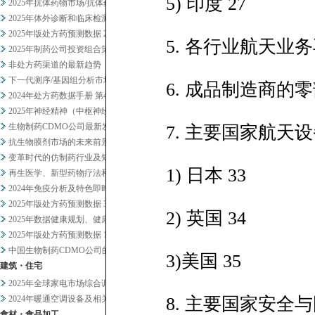
5) 印度 27
2025年抗体药物市场/抗体药...
2025年体外诊断和临床检测市...
2025年版处方药预测数据 2
5. 各行业航天业
2025年制药公司投资组合策略...
非处方药渠道的最新趋势
下一代测序/基因组分析市场20...
6. 成品制造商的
2024年处方药数据手册 第4...
2025年神经精神（中枢神经系...
生物制药CDMO公司最新发展趋...
7. 主要国家航天
抗生物膜剂市场的未来前景
变革时代的仿制药行业及知名企业...
1) 日本 33
再生医学、新型药物疗法和药物研...
2024年免疫分析及特色即时检...
2025年版处方药预测数据 3
2) 英国 34
2025年数据健康规划、健康管...
2025年版处方药预测数据 1
中国生物制药CDMO公司的战略...
3)美国 35
建筑・住宅
2025年全球家电市场综合调查
2024年暖通空调设备及相关业...
8. 主要国家安全
食材・食品加工