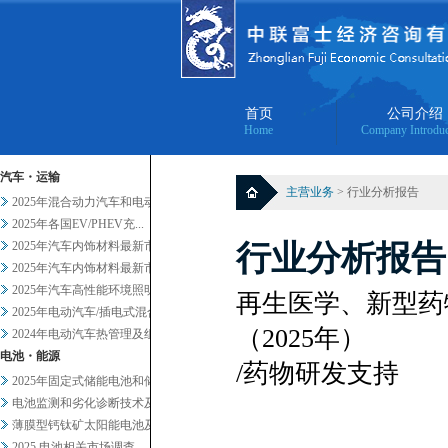
首页
公司介绍
Home
Company Introduc
汽车・运输
主营业务
> 行业分析报告
2025年混合动力汽车和电动汽...
2025年各国EV/PHEV充...
2025年汽车内饰材料最新市场...
行业分析报告
2025年汽车内饰材料最新市场...
2025年汽车高性能环境照明的...
再生医学、新型药
2025年电动汽车/插电式混合...
（2025年）
2024年电动汽车热管理及组件...
电池・能源
/药物研发支持
2025年固定式储能电池和储能...
电池监测和劣化诊断技术及服务当...
薄膜型钙钛矿太阳能电池及其他轻...
2025 电池相关市场调查