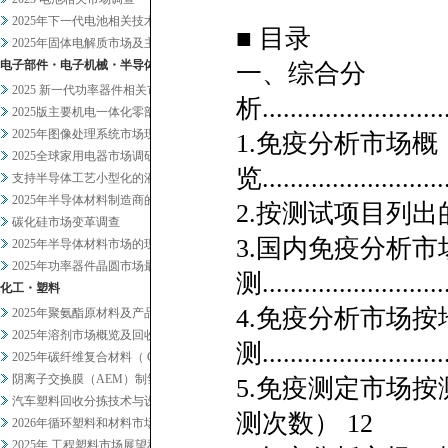
2025年下一代电池相关技术及...
■ 目录
2025年固体电解质市场及主要...
电子部件・电子机械・半导体
一、综合分
2025 新一代功率器件相关市...
析............................
2025版主要机电一体化零部件...
2025年图像处理系统市场现状...
1.免疫分析市场概
2025全球家用电器市场调研
览............................
支持半导体工艺小型化的液体过滤...
2025年半导体材料制造商的业...
2.按测试项目列出的
碳化硅市场变革调查
3.国内免疫分析
2025年半导体材料市场的现状...
2025年功率器件晶圆市场最新...
测...........................
化工・塑料
4.免疫分析市场
2025年聚氨酯原材料及产品市...
2025年溶剂市场概览及回收相...
测...........................
2025年碳纤维复合材料（ C...
阴离子交换膜（AEM）制氢及其...
5.免疫测定市场
汽车塑料回收分拣技术与设备调查
测次数） 12
2026年循环塑料和材料市场新...
2025年 工程塑料市场展望和...