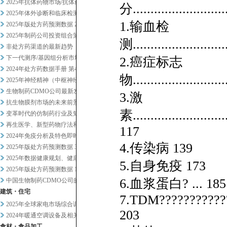
2025年抗体药物市场/抗体药...
分...........................
2025年体外诊断和临床检测市...
1.输血检
2025年版处方药预测数据 2
2025年制药公司投资组合策略...
测...........................
非处方药渠道的最新趋势
下一代测序/基因组分析市场20...
2.癌症标志
2024年处方药数据手册 第4...
物...........................
2025年神经精神（中枢神经系...
生物制药CDMO公司最新发展趋...
3.激
抗生物膜剂市场的未来前景
素............................
变革时代的仿制药行业及知名企业...
再生医学、新型药物疗法和药物研...
117
2024年免疫分析及特色即时检...
4.传染病 139
2025年版处方药预测数据 3
2025年数据健康规划、健康管...
5.自身免疫 173
2025年版处方药预测数据 1
6.血浆蛋白? ... 185
中国生物制药CDMO公司的战略...
建筑・住宅
7.TDM????????????
2025年全球家电市场综合调查
203
2024年暖通空调设备及相关业...
食材・食品加工