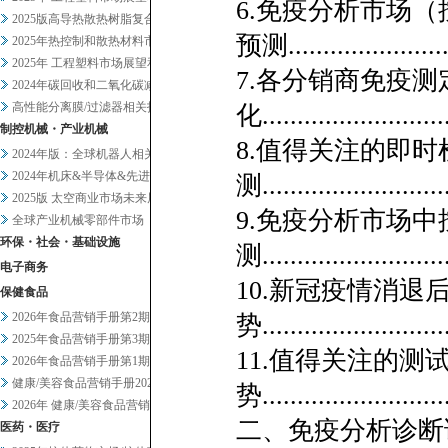
6.免疫分析市场
2025版高导热散热树脂复合材...
预测.......................
2025年热控制和散热材料市场...
2025年 工程塑料市场展望和...
7.各分销商免疫
2024年碳回收和二氧化碳减排...
高性能分离膜/过滤器相关技术和...
化...........................
制控机械・产业机械
8.值得关注的即时
2024年版：全球机器人相关市...
2024年机床&半导体&先进设...
测..........................
2025版 太空商业市场未来展...
9.免疫分析市场
全球产业机械零部件市场
环保・社会・基础设施
测.........................
电子商务
10.新冠疫情消退
保健食品
2026年食品营销手册第2期
势...........................
2025年食品营销手册第3期
11.值得关注的测
2026年食品营销手册第1期
健康/美容食品营销手册2025...
势...........................
2026年 健康/美容食品营销...
二、免疫分析诊断
医药・医疗