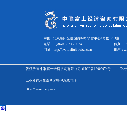
健康饮料和酒精饮料市场调查
2025年健康/美容食品营销手...
个性化食品发展的最新食品科技趋...
2025年食品营销手册：市场总...
2024年灾害防备食品市场的现...
2025年食品营销手册第4期
中国 . 北京朝阳区建国路89号华贸中心4号楼1203室 邮
电话：（86-10）65307164
傳真：
+
2025年餐饮业营销手册 １
网址：
http://www.zlfuji-keizai.com
邮箱：
zl
2025年餐饮业营销手册2
2025年餐饮业营销手册3
NMN产品（保健品、化妆品）及...
版权所有 中联富士经济咨询有限公司 京ICP备18002074号-1 Copyright Zhonglian 
批发零售
宠物科技和市场的最新趋势正在发...
工业和信息化部备案管理系统网址
化妆品营销手册2025 年第 ...
化妆品营销手册2025 第2期
https://beian.miit.gov.cn
化妆品营销手册2025 第3期
2025年化妆品市场趋势分析概...
功能性化妆品营销手册2024-...
2024版：下一代物流业务系统...
2024年宠物相关市场营销概况