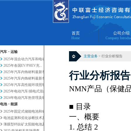
首页
公司介绍
Home
Company Introduc
汽车・运输
主营业务
> 行业分析报告
2025年混合动力汽车和电动汽...
2025年各国EV/PHEV充...
2025年汽车内饰材料最新市场...
行业分析报告
2025年汽车内饰材料最新市场...
2025年汽车高性能环境照明的...
NMN产品（保健
2025年电动汽车/插电式混合...
2024年电动汽车热管理及组件...
电池・能源
■ 目录
2025年固定式储能电池和储能...
一、概要
电池监测和劣化诊断技术及服务当...
薄膜型钙钛矿太阳能电池及其他轻...
1. 总结 2
2025 电池相关市场调查