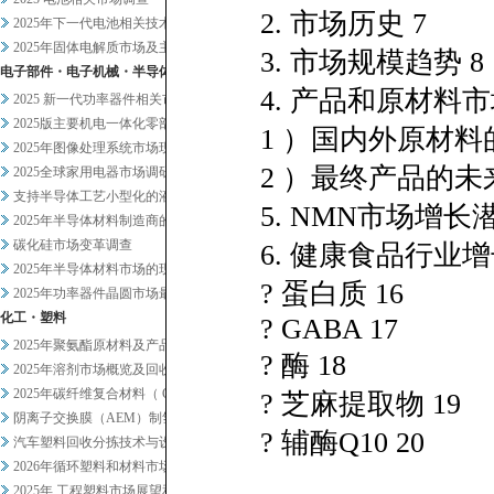
2. 市场历史 7
2025年下一代电池相关技术及...
2025年固体电解质市场及主要...
3. 市场规模趋势 8
电子部件・电子机械・半导体
4. 产品和原材料市
2025 新一代功率器件相关市...
2025版主要机电一体化零部件...
1 ）国内外原材料
2025年图像处理系统市场现状...
2 ）最终产品的未
2025全球家用电器市场调研
支持半导体工艺小型化的液体过滤...
5. NMN市场增长
2025年半导体材料制造商的业...
碳化硅市场变革调查
6. 健康食品行业
2025年半导体材料市场的现状...
? 蛋白质 16
2025年功率器件晶圆市场最新...
化工・塑料
? GABA 17
2025年聚氨酯原材料及产品市...
? 酶 18
2025年溶剂市场概览及回收相...
2025年碳纤维复合材料（ C...
? 芝麻提取物 19
阴离子交换膜（AEM）制氢及其...
? 辅酶Q10 20
汽车塑料回收分拣技术与设备调查
2026年循环塑料和材料市场新...
2025年 工程塑料市场展望和...