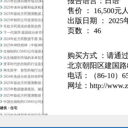
报告语言：日语
2025年抗体药物市场/抗体药...
2025年体外诊断和临床检测市...
售价 ： 16,50
2025年版处方药预测数据 2
出版日期 ： 2025
2025年制药公司投资组合策略...
非处方药渠道的最新趋势
页数 ： 46
下一代测序/基因组分析市场20...
2024年处方药数据手册 第4...
2025年神经精神（中枢神经系...
生物制药CDMO公司最新发展趋...
购买方式 ：请通
抗生物膜剂市场的未来前景
北京朝阳区建国路8
变革时代的仿制药行业及知名企业...
再生医学、新型药物疗法和药物研...
电话：（86-10）
2024年免疫分析及特色即时检...
2025年版处方药预测数据 3
网址：http://www.zl
2025年数据健康规划、健康管...
2025年版处方药预测数据 1
中国生物制药CDMO公司的战略...
建筑・住宅
2025年全球家电市场综合调查
2024年暖通空调设备及相关业...
食材・食品加工