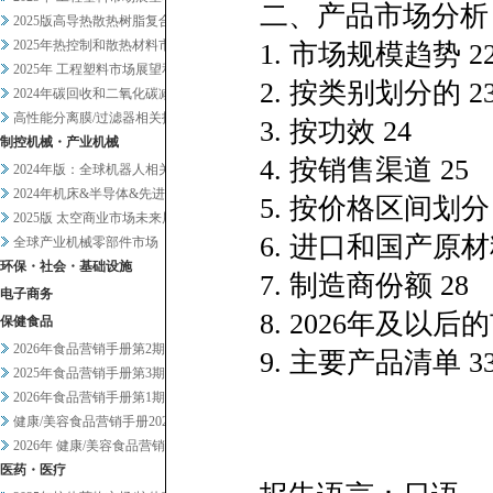
二、产品市场分析
2025版高导热散热树脂复合材...
2025年热控制和散热材料市场...
1. 市场规模趋势 2
2025年 工程塑料市场展望和...
2. 按类别划分的 2
2024年碳回收和二氧化碳减排...
高性能分离膜/过滤器相关技术和...
3. 按功效 24
制控机械・产业机械
4. 按销售渠道 25
2024年版：全球机器人相关市...
2024年机床&半导体&先进设...
5. 按价格区间划分 
2025版 太空商业市场未来展...
6. 进口和国产原材
全球产业机械零部件市场
环保・社会・基础设施
7. 制造商份额 28
电子商务
8. 2026年及以后的
保健食品
2026年食品营销手册第2期
9. 主要产品清单 3
2025年食品营销手册第3期
2026年食品营销手册第1期
健康/美容食品营销手册2025...
2026年 健康/美容食品营销...
医药・医疗