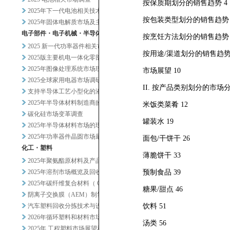
按保质期划分的销售趋势 4
2025年下一代电池相关技术及...
按包装类型划分的销售趋势 
2025年固体电解质市场及主要...
电子部件・电子机械・半导体
按烹饪方法划分的销售趋势 
2025 新一代功率器件相关市...
按用途/渠道划分的销售趋势
2025版主要机电一体化零部件...
2025年图像处理系统市场现状...
市场展望 10
2025全球家用电器市场调研
II. 按产品类别划分的市场分
支持半导体工艺小型化的液体过滤...
2025年半导体材料制造商的业...
米饭类菜肴 12
碳化硅市场变革调查
罐装水 19
2025年半导体材料市场的现状...
2025年功率器件晶圆市场最新...
面包/干饼干 26
化工・塑料
薄脆饼干 33
2025年聚氨酯原材料及产品市...
2025年溶剂市场概览及回收相...
预制食品 39
2025年碳纤维复合材料（ C...
糖果/甜点 46
阴离子交换膜（AEM）制氢及其...
汽车塑料回收分拣技术与设备调查
饮料 51
2026年循环塑料和材料市场新...
汤类 56
2025年 工程塑料市场展望和...