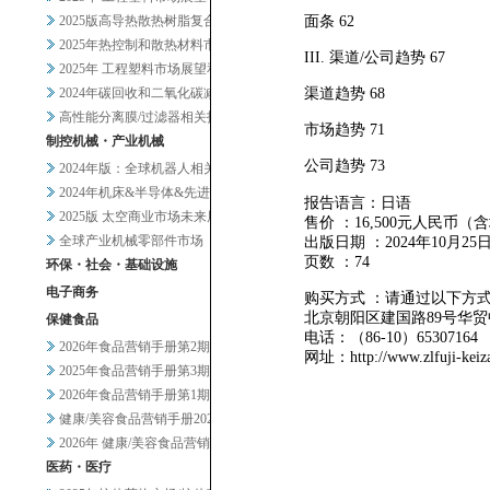
2025版高导热散热树脂复合材...
面条 62
2025年热控制和散热材料市场...
III. 渠道/公司趋势 67
2025年 工程塑料市场展望和...
2024年碳回收和二氧化碳减排...
渠道趋势 68
高性能分离膜/过滤器相关技术和...
市场趋势 71
制控机械・产业机械
公司趋势 73
2024年版：全球机器人相关市...
2024年机床&半导体&先进设...
报告语言：日语
2025版 太空商业市场未来展...
售价 ：16,500元人民币（
全球产业机械零部件市场
出版日期 ：2024年10月25
页数 ：74
环保・社会・基础设施
电子商务
购买方式 ：请通过以下方
北京朝阳区建国路89号华贸中
保健食品
电话：（86-10）65307
2026年食品营销手册第2期
网址：http://www.zlfuji-keiz
2025年食品营销手册第3期
2026年食品营销手册第1期
健康/美容食品营销手册2025...
2026年 健康/美容食品营销...
医药・医疗