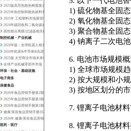
5. 以下一代电池
2025版高导热散热树脂复合材...
1) 硫化物基全固态
2025年热控制和散热材料市场...
2025年 工程塑料市场展望和...
2) 氧化物基全固
2024年碳回收和二氧化碳减排...
3) 聚合物基全固态
高性能分离膜/过滤器相关技术和...
制控机械・产业机械
4) 钠离子二次电池 
2024年版：全球机器人相关市...
2024年机床&半导体&先进设...
6. 电池市场规模概述
2025版 太空商业市场未来展...
全球产业机械零部件市场
1) 全球市场规模
环保・社会・基础设施
2) 按大规模和小
电子商务
保健食品
3) 按地区划分的市
2026年食品营销手册第2期
2025年食品营销手册第3期
2026年食品营销手册第1期
7. 锂离子电池材料
健康/美容食品营销手册2025...
2026年 健康/美容食品营销...
8. 锂离子电池材料
医药・医疗