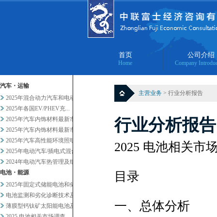
首页
公司介绍
Home
Company Introduc
汽车・运输
主营业务
> 行业分析报告
2025年混合动力汽车和电动汽...
2025年各国EV/PHEV充...
2025年汽车内饰材料最新市场...
行业分析报告
2025年汽车内饰材料最新市场...
2025年汽车高性能环境照明的...
2025 电池相关市
2025年电动汽车/插电式混合...
2024年电动汽车热管理及组件...
电池・能源
目录
2025年固定式储能电池和储能...
电池监测和劣化诊断技术及服务当...
一、总体分析
薄膜型钙钛矿太阳能电池及其他轻...
2025 电池相关市场调查