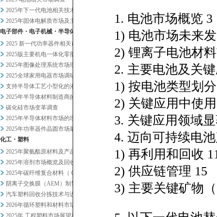
2025年下一代电池相关技术及...
1. 电池市场概览 3
2025年固体电解质市场及主要...
电子部件・电子机械・半导体
1) 电池市场未来发
2025 新一代功率器件相关市...
2) 锂离子电池材料
2025版主要机电一体化零部件...
2025年图像处理系统市场现状...
2. 主要电池及关
2025全球家用电器市场调研
1) 按电池类型划
支持半导体工艺小型化的液体过滤...
2025年半导体材料制造商的业...
2) 关键应用中使用
碳化硅市场变革调查
3. 关键应用领域
2025年半导体材料市场的现状...
2025年功率器件晶圆市场最新...
4. 迈向可持续电池
化工・塑料
1) 再利用和回收 1
2025年聚氨酯原材料及产品市...
2025年溶剂市场概览及回收相...
2) 供应链管理 15
2025年碳纤维复合材料（ C...
阴离子交换膜（AEM）制氢及其...
3) 主要关键矿物（
汽车塑料回收分拣技术与设备调查
2026年循环塑料和材料市场新...
2025年 工程塑料市场展望和...