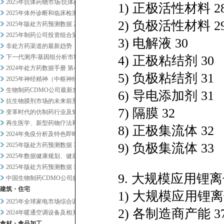
2025年抗体药物市场/抗体药...
1) 正极活性材料 2
2025年体外诊断和临床检测市...
2) 负极活性材料 2
2025年版处方药预测数据 2
2025年制药公司投资组合策略...
3) 电解液 30
非处方药渠道的最新趋势
下一代测序/基因组分析市场20...
4) 正极粘结剂 30
2024年处方药数据手册 第4...
5) 负极粘结剂 31
2025年神经精神（中枢神经系...
生物制药CDMO公司最新发展趋...
6) 导电添加剂 31
抗生物膜剂市场的未来前景
7) 隔膜 32
变革时代的仿制药行业及知名企业...
再生医学、新型药物疗法和药物研...
8) 正极集流体 32
2024年免疫分析及特色即时检...
9) 负极集流体 33
2025年版处方药预测数据 3
2025年数据健康规划、健康管...
2025年版处方药预测数据 1
9. 大规模应用锂离
中国生物制药CDMO公司的战略...
建筑・住宅
1) 大规模应用锂
2025年全球家电市场综合调查
2) 各制造商产能 3
2024年暖通空调设备及相关业...
食材・食品加工