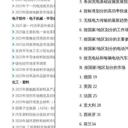
3. 各国充电基础设施发展指
2025年下一代电池相关技术及...
4. 按标准划分的高功率快
2025年固体电解质市场及主要...
电子部件・电子机械・半导体
5. 无线电力传输的最新趋势 
2025 新一代功率器件相关市...
6. 按国家/地区划分的工
2025版主要机电一体化零部件...
2025年图像处理系统市场现状...
7. 按国家/地区划分的主要
2025全球家用电器市场调研
8. 按国家/地区划分的电动
支持半导体工艺小型化的液体过滤...
2025年半导体材料制造商的业...
9. 按充电站和每辆电动汽
碳化硅市场变革调查
B. 按国家/地区划分的市场
2025年半导体材料市场的现状...
2025年功率器件晶圆市场最新...
1. 德国 19
化工・塑料
2. 英国 22
2025年聚氨酯原材料及产品市...
2025年溶剂市场概览及回收相...
3. 法国 25
2025年碳纤维复合材料（ C...
4. 意大利 28
阴离子交换膜（AEM）制氢及其...
汽车塑料回收分拣技术与设备调查
5. 西班牙 31
2026年循环塑料和材料市场新...
6. 荷兰34
2025年 工程塑料市场展望和...