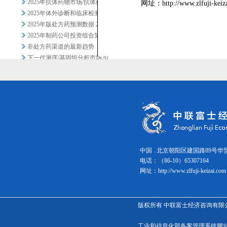
2025年抗体药物市场/抗体药...
网址：http://www.zlfuji-kei
2025年体外诊断和临床检测市...
2025年版处方药预测数据 2
2025年制药公司投资组合策略...
非处方药渠道的最新趋势
下一代测序/基因组分析市场20...
2024年处方药数据手册 第4...
2025年神经精神（中枢神经系...
生物制药CDMO公司最新发展趋...
抗生物膜剂市场的未来前景
变革时代的仿制药行业及知名企业...
再生医学、新型药物疗法和药物研...
2024年免疫分析及特色即时检...
2025年版处方药预测数据 3
中国 . 北京朝阳区建国路89号华
2025年数据健康规划、健康管...
电话：（86-10）65307
2025年版处方药预测数据 1
网址：
http://www.zlfuji-keizai.com
中国生物制药CDMO公司的战略...
建筑・住宅
2025年全球家电市场综合调查
版权所有 中联富士经济咨询有限公司 京ICP备1800
2024年暖通空调设备及相关业...
工业和信息化部备案管理系统
食材・食品加工