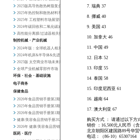
2025版高导热散热树脂复合材...
7. 瑞典 37
2025年热控制和散热材料市场...
8. 挪威 40
2025年 工程塑料市场展望和...
2024年碳回收和二氧化碳减排...
9. 美国 43
高性能分离膜/过滤器相关技术和...
10. 加拿大 46
制控机械・产业机械
11. 中国 49
2024年版：全球机器人相关市...
2024年机床&半导体&先进设...
12. 日本 52
2025版 太空商业市场未来展...
13. 印度 55
全球产业机械零部件市场
环保・社会・基础设施
14. 泰国 58
电子商务
15. 印度尼西亚 61
保健食品
16. 越南 64
2026年食品营销手册第2期
2025年食品营销手册第3期
17. 澳大利亚 67
2026年食品营销手册第1期
购买方式 ： 请通过以下方
健康/美容食品营销手册2025...
销价 ：16,500元人民币（
2026年 健康/美容食品营销...
北京朝阳区建国路89号华贸中
医药・医疗
电话：（86-10）653071