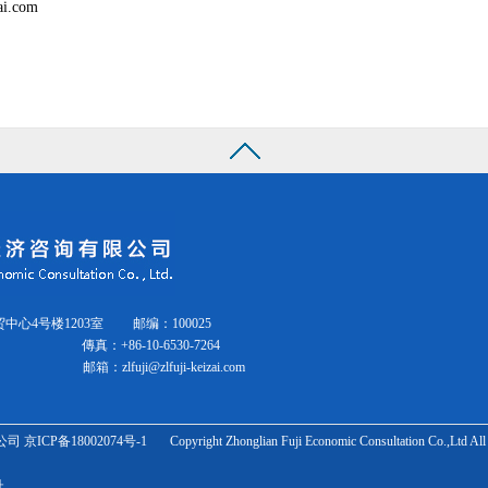
zai.com
贸中心4号楼1203室 邮编：100025
164
傳真：
+86-10-6530-7264
邮箱：
zlfuji@zlfuji-keizai.com
2074号-1 Copyright Zhonglian Fuji Economic Consultation Co.,Ltd All Ri
网址