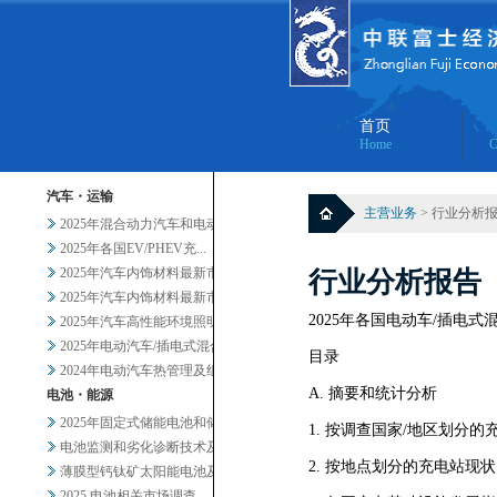
首页
Home
C
汽车・运输
主营业务
> 行业分析
2025年混合动力汽车和电动汽...
2025年各国EV/PHEV充...
2025年汽车内饰材料最新市场...
行业分析报告
2025年汽车内饰材料最新市场...
2025年各国电动车/插电
2025年汽车高性能环境照明的...
2025年电动汽车/插电式混合...
目录
2024年电动汽车热管理及组件...
A. 摘要和统计分析
电池・能源
2025年固定式储能电池和储能...
1. 按调查国家/地区划分的
电池监测和劣化诊断技术及服务当...
2. 按地点划分的充电站现状 
薄膜型钙钛矿太阳能电池及其他轻...
2025 电池相关市场调查